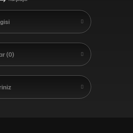
gisi
r (0)
riniz