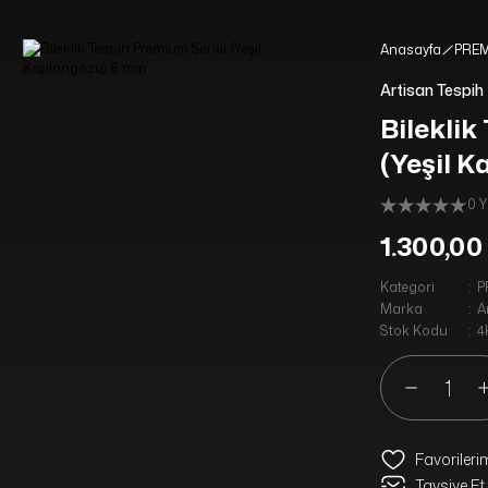
YENİ MÜŞTERİLERİMİZE ÖZEL %10 İNDİRİM HEDİYE ÇEKİ KODU: ILK10
16:00 A KADAR VERİLEN SİPARİŞLER AYNI GÜN KARGODA
Anasayfa
PREM
1750 TL VE ÜZERİ ALIŞVERİŞLERİNİZDE KARGO ÜCRETSİZ
Artisan Tespih
Bileklik
(Yeşil 
0 
1.300,00
Kategori
P
Marka
A
Stok Kodu
4
Tavsiye Et