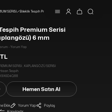
IUM SERİSİ
Bileklik Tespih Premium Serisi (Yeşil Kaplangözü) 6 mm
 Tespih Premium Serisi
Kaplangözü) 6 mm
Yorum - Yorum Yap
 TL
REMIUM SERİSİ
,
KAPLANGÖZÜ SERİSİ
rtisan Tespih
K9X6D4Q88
Hemen Satın Al
Yorum Yap
Paylaş
Karşılaştır