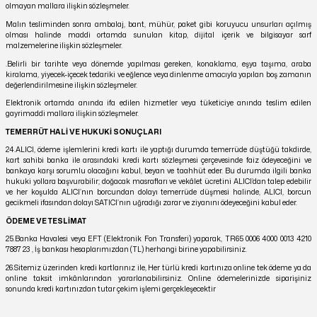
olmayan mallara ilişkin sözleşmeler.
Malın tesliminden sonra ambalaj, bant, mühür, paket gibi koruyucu unsurları açılmış
olması halinde maddi ortamda sunulan kitap, dijital içerik ve bilgisayar sarf
malzemelerine ilişkin sözleşmeler.
.Belirli bir tarihte veya dönemde yapılması gereken, konaklama, eşya taşıma, araba
kiralama, yiyecek-içecek tedariki ve eğlence veya dinlenme amacıyla yapılan boş zamanın
değerlendirilmesine ilişkin sözleşmeler.
Elektronik ortamda anında ifa edilen hizmetler veya tüketiciye anında teslim edilen
gayrimaddi mallara ilişkin sözleşmeler.
TEMERRÜT HALİ VE HUKUKİ SONUÇLARI
24.ALICI, ödeme işlemlerini kredi kartı ile yaptığı durumda temerrüde düştüğü takdirde,
kart sahibi banka ile arasındaki kredi kartı sözleşmesi çerçevesinde faiz ödeyeceğini ve
bankaya karşı sorumlu olacağını kabul, beyan ve taahhüt eder. Bu durumda ilgili banka
hukuki yollara başvurabilir; doğacak masrafları ve vekâlet ücretini ALICI’dan talep edebilir
ve her koşulda ALICI’nın borcundan dolayı temerrüde düşmesi halinde, ALICI, borcun
gecikmeli ifasından dolayı SATICI’nın uğradığı zarar ve ziyanını ödeyeceğini kabul eder.
ÖDEME VE TESLİMAT
25.Banka Havalesi veya EFT (Elektronik Fon Transferi) yaparak, TR65 0006 4000 0013 4210
7887 23 , İş bankası hesaplarımızdan (TL) herhangi birine yapabilirsiniz.
26.Sitemiz üzerinden kredi kartlarınız ile, Her türlü kredi kartınıza online tek ödeme ya da
online taksit imkânlarından yararlanabilirsiniz. Online ödemelerinizde siparişiniz
sonunda kredi kartınızdan tutar çekim işlemi gerçekleşecektir