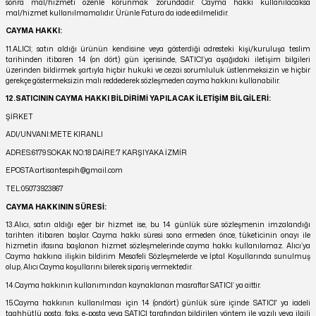
sonra mal/hizmeti özenle korunmak zorundadır. Cayma hakkı kullanılacaksa
mal/hizmet kullanılmamalıdır. Ürünle Fatura da iade edilmelidir.
CAYMA HAKKI:
11.ALICI; satın aldığı ürünün kendisine veya gösterdiği adresteki kişi/kuruluşa teslim
tarihinden itibaren 14 (on dört) gün içerisinde, SATICI’ya aşağıdaki iletişim bilgileri
üzerinden bildirmek şartıyla hiçbir hukuki ve cezai sorumluluk üstlenmeksizin ve hiçbir
gerekçe göstermeksizin malı reddederek sözleşmeden cayma hakkını kullanabilir.
12.SATICININ CAYMA HAKKI BİLDİRİMİ YAPILACAK İLETİŞİM BİLGİLERİ:
ŞİRKET
ADI/UNVANI:METE KIRANLI
ADRES:6179 SOKAK NO:18 DAİRE:7 KARŞIYAKA İZMİR
EPOSTA:artisantespih@gmail.com
TEL:05073923867
CAYMA HAKKININ SÜRESİ:
13.Alıcı, satın aldığı eğer bir hizmet ise, bu 14 günlük süre sözleşmenin imzalandığı
tarihten itibaren başlar. Cayma hakkı süresi sona ermeden önce, tüketicinin onayı ile
hizmetin ifasına başlanan hizmet sözleşmelerinde cayma hakkı kullanılamaz. Alıcı’ya
Cayma hakkına ilişkin bildirim Mesafeli Sözleşmelerde ve İptal Koşullarında sunulmuş
olup, Alıcı Cayma koşullarını bilerek sipariş vermektedir.
14.Cayma hakkının kullanımından kaynaklanan masraflar SATICI’ ya aittir.
15.Cayma hakkının kullanılması için 14 (ondört) günlük süre içinde SATICI' ya iadeli
taahhütlü posta, faks, e-posta veya SATICI tarafından bildirilen yöntem ile yazılı veya ilgili