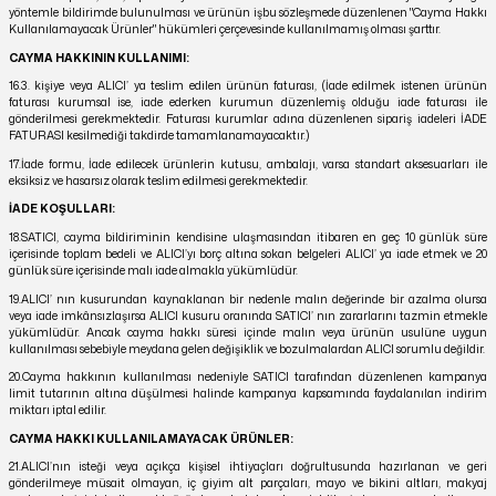
yöntemle bildirimde bulunulması ve ürünün işbu sözleşmede düzenlenen "Cayma Hakkı
Kullanılamayacak Ürünler" hükümleri çerçevesinde kullanılmamış olması şarttır.
CAYMA HAKKININ KULLANIMI:
16.3. kişiye veya ALICI’ ya teslim edilen ürünün faturası, (İade edilmek istenen ürünün
faturası kurumsal ise, iade ederken kurumun düzenlemiş olduğu iade faturası ile
gönderilmesi gerekmektedir. Faturası kurumlar adına düzenlenen sipariş iadeleri İADE
FATURASI kesilmediği takdirde tamamlanamayacaktır.)
17.İade formu, İade edilecek ürünlerin kutusu, ambalajı, varsa standart aksesuarları ile
eksiksiz ve hasarsız olarak teslim edilmesi gerekmektedir.
İADE KOŞULLARI:
18.SATICI, cayma bildiriminin kendisine ulaşmasından itibaren en geç 10 günlük süre
içerisinde toplam bedeli ve ALICI’yı borç altına sokan belgeleri ALICI’ ya iade etmek ve 20
günlük süre içerisinde malı iade almakla yükümlüdür.
19.ALICI’ nın kusurundan kaynaklanan bir nedenle malın değerinde bir azalma olursa
veya iade imkânsızlaşırsa ALICI kusuru oranında SATICI’ nın zararlarını tazmin etmekle
yükümlüdür. Ancak cayma hakkı süresi içinde malın veya ürünün usulüne uygun
kullanılması sebebiyle meydana gelen değişiklik ve bozulmalardan ALICI sorumlu değildir.
20.Cayma hakkının kullanılması nedeniyle SATICI tarafından düzenlenen kampanya
limit tutarının altına düşülmesi halinde kampanya kapsamında faydalanılan indirim
miktarı iptal edilir.
CAYMA HAKKI KULLANILAMAYACAK ÜRÜNLER:
21.ALICI’nın isteği veya açıkça kişisel ihtiyaçları doğrultusunda hazırlanan ve geri
gönderilmeye müsait olmayan, iç giyim alt parçaları, mayo ve bikini altları, makyaj