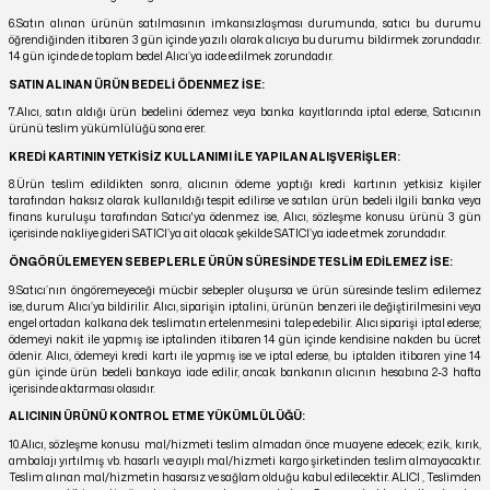
6.Satın alınan ürünün satılmasının imkansızlaşması durumunda, satıcı bu durumu
öğrendiğinden itibaren 3 gün içinde yazılı olarak alıcıya bu durumu bildirmek zorundadır.
14 gün içinde de toplam bedel Alıcı’ya iade edilmek zorundadır.
SATIN ALINAN ÜRÜN BEDELİ ÖDENMEZ İSE:
7.Alıcı, satın aldığı ürün bedelini ödemez veya banka kayıtlarında iptal ederse, Satıcının
ürünü teslim yükümlülüğü sona erer.
KREDİ KARTININ YETKİSİZ KULLANIMI İLE YAPILAN ALIŞVERİŞLER:
8.Ürün teslim edildikten sonra, alıcının ödeme yaptığı kredi kartının yetkisiz kişiler
tarafından haksız olarak kullanıldığı tespit edilirse ve satılan ürün bedeli ilgili banka veya
finans kuruluşu tarafından Satıcı'ya ödenmez ise, Alıcı, sözleşme konusu ürünü 3 gün
içerisinde nakliye gideri SATICI’ya ait olacak şekilde SATICI’ya iade etmek zorundadır.
ÖNGÖRÜLEMEYEN SEBEPLERLE ÜRÜN SÜRESİNDE TESLİM EDİLEMEZ İSE:
9.Satıcı’nın öngöremeyeceği mücbir sebepler oluşursa ve ürün süresinde teslim edilemez
ise, durum Alıcı’ya bildirilir. Alıcı, siparişin iptalini, ürünün benzeri ile değiştirilmesini veya
engel ortadan kalkana dek teslimatın ertelenmesini talep edebilir. Alıcı siparişi iptal ederse;
ödemeyi nakit ile yapmış ise iptalinden itibaren 14 gün içinde kendisine nakden bu ücret
ödenir. Alıcı, ödemeyi kredi kartı ile yapmış ise ve iptal ederse, bu iptalden itibaren yine 14
gün içinde ürün bedeli bankaya iade edilir, ancak bankanın alıcının hesabına 2-3 hafta
içerisinde aktarması olasıdır.
ALICININ ÜRÜNÜ KONTROL ETME YÜKÜMLÜLÜĞÜ:
10.Alıcı, sözleşme konusu mal/hizmeti teslim almadan önce muayene edecek; ezik, kırık,
ambalajı yırtılmış vb. hasarlı ve ayıplı mal/hizmeti kargo şirketinden teslim almayacaktır.
Teslim alınan mal/hizmetin hasarsız ve sağlam olduğu kabul edilecektir. ALICI , Teslimden