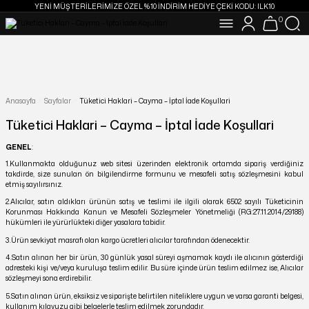
YENİ MÜŞTERİLERİMİZE ÖZEL %10 İNDİRİM HEDİYE ÇEKİ KODU: ILK10
0
16:00 A KADAR VERİLEN SİPARİŞLER AYNI GÜN KARGODA
1750 TL VE ÜZERİ ALIŞVERİŞLERİNİZDE KARGO ÜCRETSİZ
YENİ MÜŞTERİLERİMİZE ÖZEL %10 İNDİRİM HEDİYE ÇEKİ KODU: ILK10
16:00 A KADAR VERİLEN SİPARİŞLER AYNI GÜN KARGODA
1750 TL VE ÜZERİ ALIŞVERİŞLERİNİZDE KARGO ÜCRETSİZ
Anasayfa
Sayfalar
Tüketici Haklari – Cayma – İptal İade Koşullari
Tüketici Haklari – Cayma – İptal İade Koşullari
GENEL
:
1.Kullanmakta olduğunuz web sitesi üzerinden elektronik ortamda sipariş verdiğiniz
takdirde, size sunulan ön bilgilendirme formunu ve mesafeli satış sözleşmesini kabul
etmiş sayılırsınız.
2.Alıcılar, satın aldıkları ürünün satış ve teslimi ile ilgili olarak 6502 sayılı Tüketicinin
Korunması Hakkında Kanun ve Mesafeli Sözleşmeler Yönetmeliği (RG:27.11.2014/29188)
hükümleri ile yürürlükteki diğer yasalara tabidir.
3.Ürün sevkiyat masrafı olan kargo ücretleri alıcılar tarafından ödenecektir.
4.Satın alınan her bir ürün, 30 günlük yasal süreyi aşmamak kaydı ile alıcının gösterdiği
adresteki kişi ve/veya kuruluşa teslim edilir. Bu süre içinde ürün teslim edilmez ise, Alıcılar
sözleşmeyi sona erdirebilir.
5.Satın alınan ürün, eksiksiz ve siparişte belirtilen niteliklere uygun ve varsa garanti belgesi,
kullanım kılavuzu gibi belgelerle teslim edilmek zorundadır.