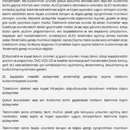
malzemeleri, tek kullanımlık ürünler, çabuk bozulma tehlikesi olan veya son kullanma
tarihi geçme ihtimali olan mallar, ALICI’ya teslim edilmesinin ardından ALICI tarafından
ambalajı açıldığı takdirde iade edilmesi sağlık ve hijyen açısından uygun olmayan ürünler,
teslim edildikten sonra başka ürünlerle karışan ve doğası gereği ayrıştırılması mümkün
olmayan ürünler, Abonelik sözleşmesi kapsamında sağlananlar dışında, gazete ve dergi
gibi süreli yayınlara ilişkin mallar, Elektronik ortamda anında ifa edilen hizmetler veya
tüketiciye anında teslim edilen gayrimaddi mallar, ile ses veya görüntü kayıtlarının, kitap,
dijital içerik, yazılım programlarının, veri kaydedebilme ve veri depolama cihazlarının,
bilgisayar sarf malzemelerinin, ambalajının ALICI tarafından açılmış olması halinde
iadesi Yönetmelik gereği mümkün değildir. Ayrıca Cayma hakkı süresi sona ermeden önce,
tüketicinin onayı ile ifasına başlanan hizmetlere ilişkin cayma hakkının kullanılması da
Yönetmelik gereği mümkün değildir.
22.Kozmetik ve kişisel bakım ürünleri, iç giyim ürünleri, mayo, bikini, kitap, kopyalanabilir
yazılım ve programlar, DVD, VCD, CD ve kasetler ile kırtasiye sarf malzemeleri (toner, kartuş,
şerit vb.) iade edilebilmesi için ambalajlarının açılmamış, denenmemiş, bozulmamış ve
kullanılmamış olmaları gerekir.
23. Aşağıdaki mesafeli sözleşmeler yönetmeliği gereğince; cayma hakkının
kullanılmayacak ürünler,
Tüketicinin istekleri veya kişisel ihtiyaçları doğrultusunda hazırlanan mallara ilişkin
sözleşmeler.
Çabuk bozulabilen veya son kullanma tarihi geçebilecek malların teslimine ilişkin
sözleşmeler.
Tesliminden sonra ambalaj, bant, mühür, paket gibi koruyucu unsurları açılmış olan
mallardan; iadesi sağlık ve hijyen açısından uygun olmayanların teslimine ilişkin
sözleşmeler.
Tesliminden sonra başka ürünlerle karışan ve doğası gereği ayrıştırılması mümkün