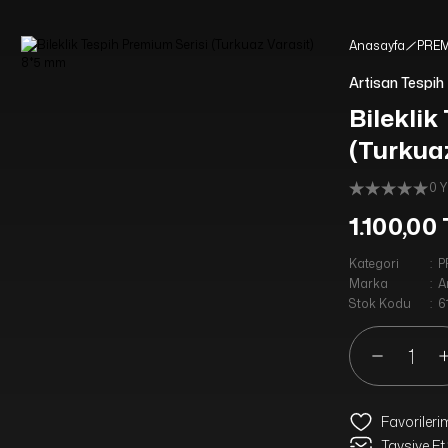
YENİ MÜŞTERİLERİMİZE ÖZEL %10 İNDİRİM HEDİYE ÇEKİ KODU: ILK10
16:00 A KADAR VERİLEN SİPARİŞLER AYNI GÜN KARGODA
Anasayfa
PREM
1750 TL VE ÜZERİ ALIŞVERİŞLERİNİZDE KARGO ÜCRETSİZ
Artisan Tespih
Bileklik
(Turkua
0 
1.100,00
Kategori
P
Marka
A
Stok Kodu
6
Tavsiye Et