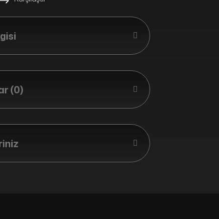
gisi
r (0)
riniz