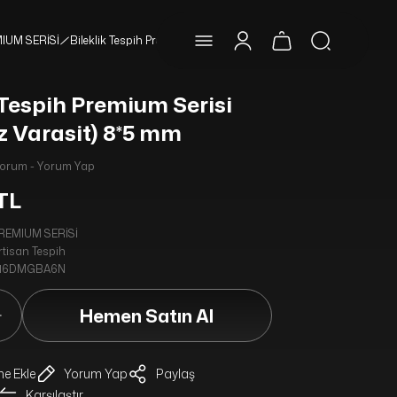
IUM SERİSİ
Bileklik Tespih Premium Serisi (Turkuaz Varasit) 8*5 mm
 Tespih Premium Serisi
z Varasit) 8*5 mm
Yorum - Yorum Yap
 TL
REMIUM SERİSİ
rtisan Tespih
16DMGBA6N
Hemen Satın Al
Yorum Yap
Paylaş
Karşılaştır