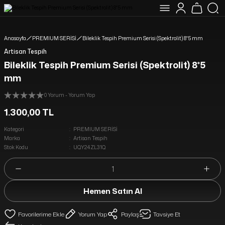
YENİ MÜŞTERİLERİMİZE ÖZEL %10 İNDİRİM HEDİYE ÇEKİ KODU: ILK10
16:00 A KADAR VERİLEN SİPARİŞLER AYNI GÜN KARGODA
1750 TL VE ÜZERİ ALIŞVERİŞLERİNİZDE KARGO ÜCRETSİZ
Anasayfa
PREMIUM SERİSİ
Bileklik Tespih Premium Serisi (Spektrolit) 8*5 mm
Artisan Tespih
Bileklik Tespih Premium Serisi (Spektrolit) 8*5
mm
0 Yorum - Yorum Yap
1.300,00 TL
Kategori
PREMIUM SERİSİ
Marka
Artisan Tespih
Stok Kodu
UQY24ZL31Q
Hemen Satın Al
Yorum Yap
Paylaş
Tavsiye Et