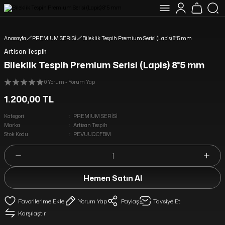
YENİ MÜŞTERİLERİMİZE ÖZEL %10 İNDİRİM HEDİYE ÇEKİ KODU: ILK10
16:00 A KADAR VERİLEN SİPARİŞLER AYNI GÜN KARGODA
1750 TL VE ÜZERİ ALIŞVERİŞLERİNİZDE KARGO ÜCRETSİZ
Anasayfa
PREMIUM SERİSİ
Bileklik Tespih Premium Serisi (Lapis) 8*5 mm
Artisan Tespih
Bileklik Tespih Premium Serisi (Lapis) 8*5 mm
0 Yorum - Yorum Yap
1.200,00 TL
Kategori
PREMIUM SERİSİ
Marka
Artisan Tespih
Stok Kodu
PEVUUQCFBM
Hemen Satın Al
Yorum Yap
Paylaş
Tavsiye Et
Karşılaştır