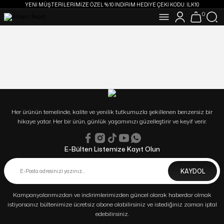
YENİ MÜŞTERİLERİMİZE ÖZEL %10 İNDİRİM HEDİYE ÇEKİ KODU: ILK10
0
16:00 A KADAR VERİLEN SİPARİŞLER AYNI GÜN KARGODA
1750 TL VE ÜZERİ ALIŞVERİŞLERİNİZDE KARGO ÜCRETSİZ
YENİ MÜŞTERİLERİMİZE ÖZEL %10 İNDİRİM HEDİYE ÇEKİ KODU: ILK10
16:00 A KADAR VERİLEN SİPARİŞLER AYNI GÜN KARGODA
1750 TL VE ÜZERİ ALIŞVERİŞLERİNİZDE KARGO ÜCRETSİZ
Her ürünün temelinde, kalite ve yenilik tutkumuzla şekillenen benzersiz bir
hikaye yatar. Her bir ürün, günlük yaşamınızı güzelleştirir ve keyif verir.
E-Bülten Listemize Kayıt Olun
KAYDOL
Kampanyalarımızdan ve indirimlerimizden güncel olarak haberdar olmak
istiyorsanız bültenimize ücretsiz abone olabilirsiniz ve istediğiniz zaman iptal
edebilirsiniz.